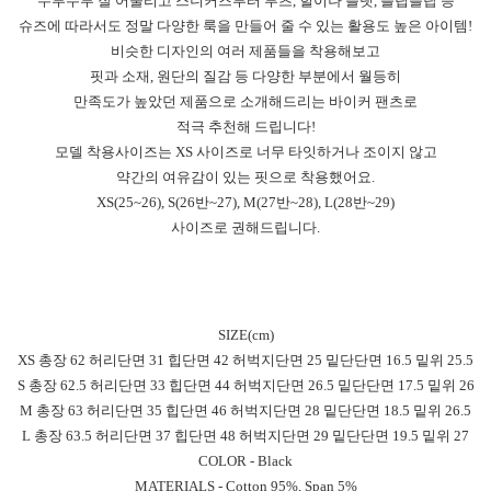
두루두루 잘 어울리고 스니커즈부터 부츠, 힐이나 플랫, 플립플랍 등
슈즈에 따라서도 정말 다양한 룩을 만들어 줄 수 있는 활용도 높은 아이템!
비슷한 디자인의 여러 제품들을 착용해보고
핏과 소재, 원단의 질감 등 다양한 부분에서 월등히
만족도가 높았던 제품으로 소개해드리는 바이커 팬츠로
적극 추천해 드립니다!
모델 착용사이즈는 XS 사이즈로 너무 타잇하거나 조이지 않고
약간의 여유감이 있는 핏으로 착용했어요.
XS(25~26), S(26반~27), M(27반~28), L(28반~29)
사이즈로 권해드립니다.
SIZE(cm)
XS 총장 62 허리단면 31 힙단면 42 허벅지단면 25 밑단단면 16.5 밑위 25.5
S 총장 62.5 허리단면 33 힙단면 44 허벅지단면 26.5 밑단단면 17.5 밑위 26
M 총장 63 허리단면 35 힙단면 46 허벅지단면 28 밑단단면 18.5 밑위 26.5
L 총장 63.5 허리단면 37 힙단면 48 허벅지단면 29 밑단단면 19.5 밑위 27
COLOR - Black
MATERIALS - Cotton 95%, Span 5%