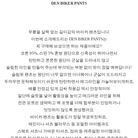
DEN BIKER PANTS
무릎을 살짝 덮는 길이감의 바이커 팬츠입니다.
이번에 소개해드리는 DEN BIKER PANTS는
꼭 구매해 보셨으면 하는 제품이에요!!
코튼 95%, 스판 5% 혼방 원단으로 신축성이 뛰어나면서
탄탄하고 쫀쫀한 원단이 군살을 드러내지 않고
슬림한 라인을 만들어 주는데 부각되는 부분 없이 핏이 정말 예쁘답니다!
슬림핏 팬츠는 원단이 너무 얇으면 이너웨어나 군살이 도드라지고
두꺼우면 둔탁해보이기 쉬운데 탄탄하면서 레그라인을 가늘어보이게하죠,
배를 안정감 있게 감싸 착용감 역시 안정적이며
밑단에 슬릿을 넣어 활동성을 높이고 매끄러운 라인을 위해
전면 포켓은 생략하고 백 포켓을 더해 힙부분이 민망하거나
밋밋하지 않도록 완성했어요.
바이커 팬츠는 활용도가 정말 무궁무진하죠,
재킷이나 셔츠 블라우스 등 포멀한 아이템과도
스웨트 셔츠나 가벼운 티셔츠, 점퍼 등 캐쥬얼한 아이템과도