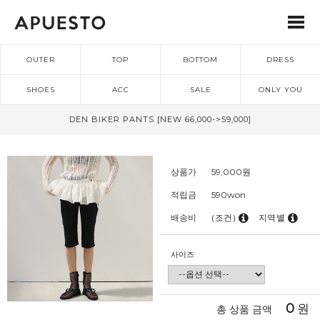
OUTER
TOP
BOTTOM
DRESS
SHOES
ACC
SALE
ONLY YOU
DEN BIKER PANTS [NEW 66,000->59,000]
상품가
59,000
원
적립금
590won
배송비
(조건)
지역별
사이즈
0
원
총 상품 금액