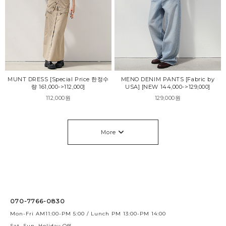
MUNT DRESS [Special Price 한정수
MENO DENIM PANTS [Fabric by
량 161,000->112,000]
USA] [NEW 144,000->129,000]
112,000원
129,000원
More
070-7766-0830
Mon-Fri AM11:00-PM 5:00 / Lunch PM 13:00-PM 14:00
Sat, Sun, Holiday Off