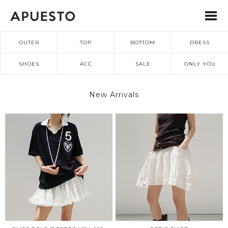
OUTER
TOP
BOTTOM
DRESS
SHOES
ACC
SALE
ONLY YOU
New Arrivals