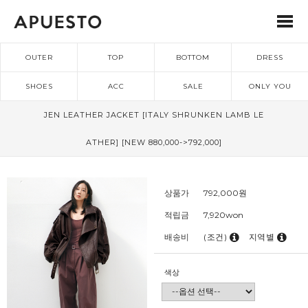
OUTER
TOP
BOTTOM
DRESS
SHOES
ACC
SALE
ONLY YOU
JEN LEATHER JACKET [ITALY SHRUNKEN LAMB LE
ATHER] [NEW 880,000->792,000]
상품가
792,000
원
적립금
7,920won
배송비
(조건)
지역별
색상