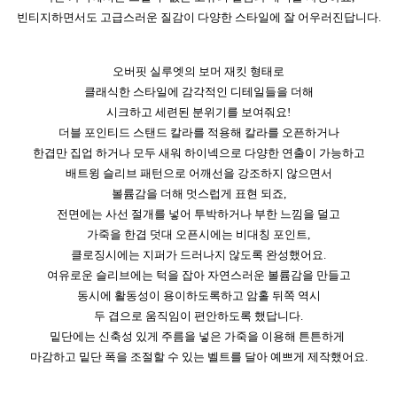
빈티지하면서도 고급스러운 질감이 다양한 스타일에 잘 어우러진답니다.
오버핏 실루엣의 보머 재킷 형태로
클래식한 스타일에 감각적인 디테일들을 더해
시크하고 세련된 분위기를 보여줘요!
더블 포인티드 스탠드 칼라를 적용해 칼라를 오픈하거나
한겹만 집업 하거나 모두 새워 하이넥으로 다양한 연출이 가능하고
배트윙 슬리브 패턴으로 어깨선을 강조하지 않으면서
볼륨감을 더해 멋스럽게 표현 되죠,
전면에는 사선 절개를 넣어 투박하거나 부한 느낌을 덜고
가죽을 한겹 덧대 오픈시에는 비대칭 포인트,
클로징시에는 지퍼가 드러나지 않도록 완성했어요.
여유로운 슬리브에는 턱을 잡아 자연스러운 볼륨감을 만들고
동시에 활동성이 용이하도록하고 암홀 뒤쪽 역시
두 겹으로 움직임이 편안하도록 했답니다.
밑단에는 신축성 있게 주름을 넣은 가죽을 이용해 튼튼하게
마감하고 밑단 폭을 조절할 수 있는 벨트를 달아 예쁘게 제작했어요.