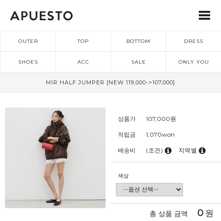
OUTER
TOP
BOTTOM
DRESS
SHOES
ACC
SALE
ONLY YOU
MIR HALF JUMPER [NEW 119,000->107,000]
상품가
107,000
원
적립금
1,070won
배송비
(조건)
지역별
색상
0
원
총 상품 금액