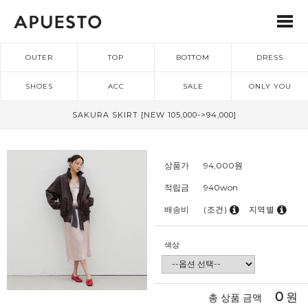
OUTER
TOP
BOTTOM
DRESS
SHOES
ACC
SALE
ONLY YOU
SAKURA SKIRT [NEW 105,000->94,000]
상품가
94,000
원
적립금
940won
배송비
(조건)
지역별
색상
0
원
총 상품 금액