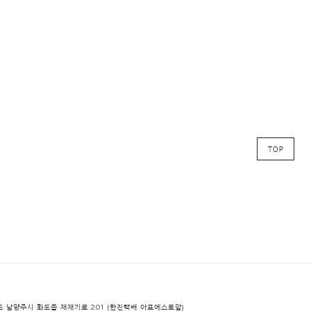
 경기도 남양주시 화도읍 재재기로 201 (한진택배 아포에스토앞)